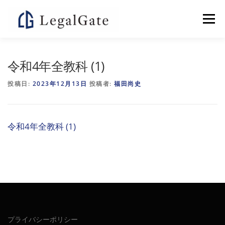
コ
ン
メニュー
テ
ン
ツ
へ
個別指導塾LEGALGATE
よくある質問
令和4年全教科 (1)
ス
キ
投稿日:
2023年12月13日
投稿者:
福田尚史
ッ
プ
お問い合わせ
特集記事
会社概要
YOUTUBE
令和4年全教科 (1)
プライバシーポリシー