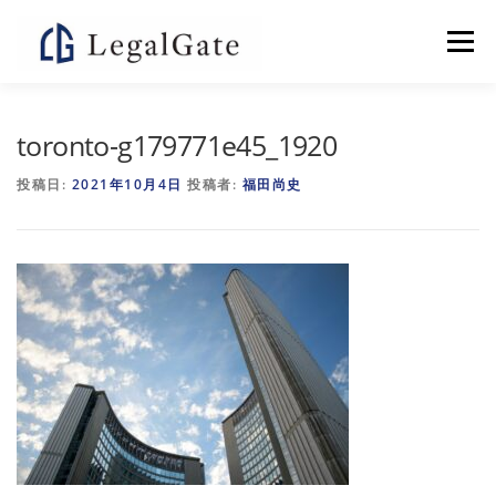
コ
ン
メニュー
テ
ン
ツ
へ
個別指導塾LEGALGATE
よくある質問
toronto-g179771e45_1920
ス
キ
投稿日:
2021年10月4日
投稿者:
福田尚史
ッ
プ
お問い合わせ
特集記事
会社概要
YOUTUBE