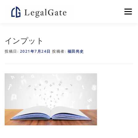
コ
ン
メニュー
テ
ン
ツ
へ
個別指導塾LEGALGATE
よくある質問
インプット
ス
キ
投稿日:
2021年7月24日
投稿者:
福田尚史
ッ
プ
お問い合わせ
特集記事
会社概要
YOUTUBE