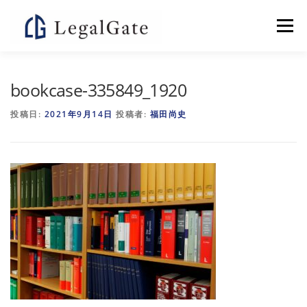
コ
ン
メニュー
テ
ン
ツ
へ
個別指導塾LEGALGATE
よくある質問
bookcase-335849_1920
ス
キ
投稿日:
2021年9月14日
投稿者:
福田尚史
ッ
プ
お問い合わせ
特集記事
会社概要
YOUTUBE